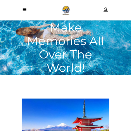
Make
Memories All
Over The
World!